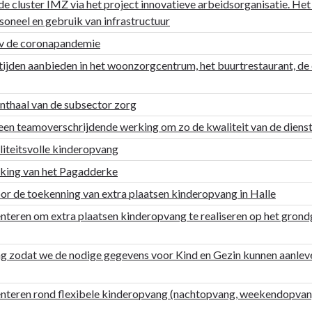
de cluster IMZ via het project innovatieve arbeidsorganisatie. H
oneel en gebruik van infrastructuur
kv de coronapandemie
jden aanbieden in het woonzorgcentrum, het buurtrestaurant, de 
nthaal van de subsector zorg
 een teamoverschrijdende werking om zo de kwaliteit van de dienst
liteitsvolle kinderopvang
rking van het Pagadderke
or de toekenning van extra plaatsen kinderopvang in Halle
eren om extra plaatsen kinderopvang te realiseren op het grond
ng zodat we de nodige gegevens voor Kind en Gezin kunnen aanlev
teren rond flexibele kinderopvang (nachtopvang, weekendopvang