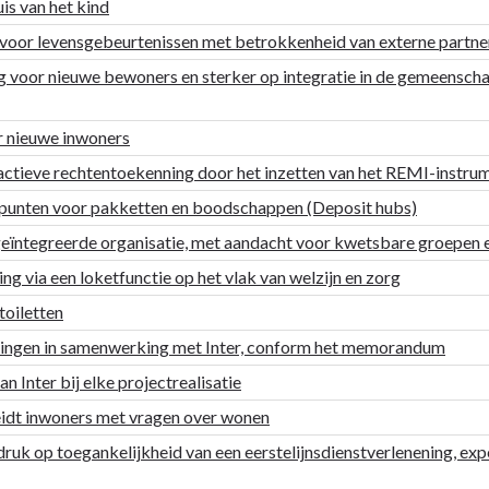
is van het kind
n voor levensgebeurtenissen met betrokkenheid van externe partne
 voor nieuwe bewoners en sterker op integratie in de gemeenschap
r nieuwe inwoners
actieve rechtentoekenning door het inzetten van het REMI-instru
etpunten voor pakketten en boodschappen (Deposit hubs)
geïntegreerde organisatie, met aandacht voor kwetsbare groepen e
 via een loketfunctie op het vlak van welzijn en zorg
toiletten
ingen in samenwerking met Inter, conform het memorandum
 Inter bij elke projectrealisatie
eidt inwoners met vragen over wonen
k op toegankelijkheid van een eerstelijnsdienstverlenening, exper