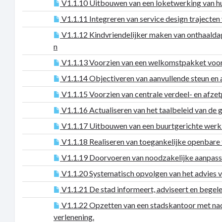
V1.1.10 Uitbouwen van een loketwerking van hu
V1.1.11 Integreren van service design trajecte
V1.1.12 Kindvriendelijker maken van onthaaldag
n
V1.1.13 Voorzien van een welkomstpakket voo
V1.1.14 Objectiveren van aanvullende steun en 
V1.1.15 Voorzien van centrale verdeel- en afz
V1.1.16 Actualiseren van het taalbeleid van de 
V1.1.17 Uitbouwen van een buurtgerichte werking
V1.1.18 Realiseren van toegankelijke openbare 
V1.1.19 Doorvoeren van noodzakelijke aanpass
V1.1.20 Systematisch opvolgen van het advies van
V1.1.21 De stad informeert, adviseert en begel
V1.1.22 Opzetten van een stadskantoor met nadru
verlenening.