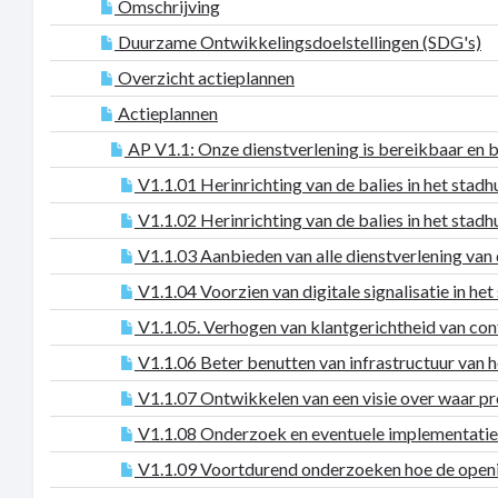
Omschrijving
Duurzame Ontwikkelingsdoelstellingen (SDG's)
Overzicht actieplannen
Actieplannen
AP V1.1: Onze dienstverlening is bereikbaar en 
V1.1.01 Herinrichting van de balies in het stadh
V1.1.02 Herinrichting van de balies in het stadhui
V1.1.03 Aanbieden van alle dienstverlening van 
V1.1.04 Voorzien van digitale signalisatie in het 
V1.1.05. Verhogen van klantgerichtheid van co
V1.1.06 Beter benutten van infrastructuur van he
V1.1.07 Ontwikkelen van een visie over waar p
V1.1.08 Onderzoek en eventuele implementatie va
V1.1.09 Voortdurend onderzoeken hoe de openin