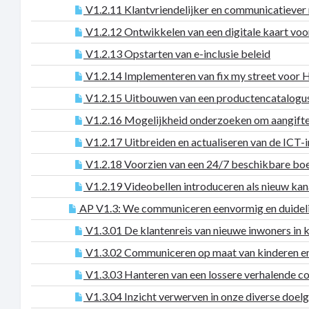
V1.2.11 Klantvriendelijker en communicatiever 
V1.2.12 Ontwikkelen van een digitale kaart voor
V1.2.13 Opstarten van e-inclusie beleid
V1.2.14 Implementeren van fix my street voor H
V1.2.15 Uitbouwen van een productencatalogus 
V1.2.16 Mogelijkheid onderzoeken om aangiften 
V1.2.17 Uitbreiden en actualiseren van de ICT-i
V1.2.18 Voorzien van een 24/7 beschikbare b
V1.2.19 Videobellen introduceren als nieuw kan
AP V1.3: We communiceren eenvormig en duidel
V1.3.01 De klantenreis van nieuwe inwoners in 
V1.3.02 Communiceren op maat van kinderen en 
V1.3.03 Hanteren van een lossere verhalende com
V1.3.04 Inzicht verwerven in onze diverse doel