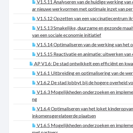
V1.5.11 Analyseren van de huidige werking van 
ar nieuwe werkvormen met optimale inzet van pers
V1.5.12 Opzetten van een vaccinatiecentrum i
V1.5.13 Smakelijke, duurzame en gezonde maalti
van een sociale economie initiatief
V1.5.14 Optimaliseren van de werking van het o
V1.5.15 Reactivatie en animatie: uitwerken van
AP V1.6: De stad ontwikkelt een efficiënt en kwa
V1.6.1 Uitbreiding en optimalisering van de we
V1.6.2 De stad lobbyt bij de hogere overheid vo
V1.6.3 Mogelijkheden onderzoeken en implement
ng
V1.6.4 Optimaliseren van het loket kinderopva
inkomensgerelateerde plaatsen
V1.6.5 Mogelijkheden onderzoeken en implemen
met partners