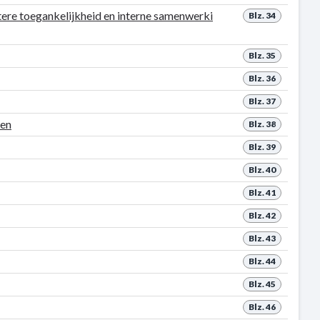
tere toegankelijkheid en interne samenwerki
Blz. 34
Blz. 35
Blz. 36
Blz. 37
den
Blz. 38
Blz. 39
Blz. 40
Blz. 41
Blz. 42
Blz. 43
Blz. 44
Blz. 45
Blz. 46