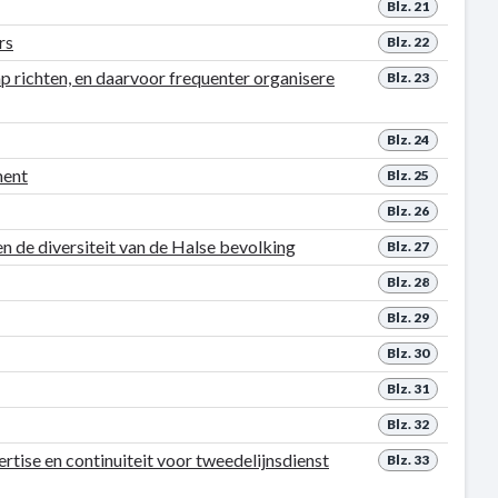
Blz. 21
rs
Blz. 22
 richten, en daarvoor frequenter organisere
Blz. 23
Blz. 24
ment
Blz. 25
Blz. 26
n de diversiteit van de Halse bevolking
Blz. 27
Blz. 28
Blz. 29
Blz. 30
Blz. 31
Blz. 32
tise en continuiteit voor tweedelijnsdienst
Blz. 33