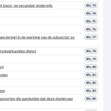
t basis- en secundair onderwijs
Blz. 73
Blz. 74
Blz. 75
Blz. 76
nciering) in de werking van de subsector zo
Blz. 77
erpleegkundige dienst
Blz. 78
Blz. 79
en)
Blz. 80
noden
Blz. 81
Blz. 82
ten
Blz. 83
epoorten die aanduiden dat deze doelgroep
Blz. 84