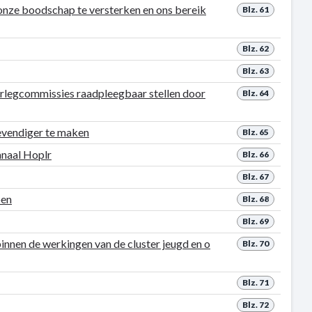
 onze boodschap te versterken en ons bereik
Blz. 61
Blz. 62
Blz. 63
rlegcommissies raadpleegbaar stellen door
Blz. 64
levendiger te maken
Blz. 65
anaal Hoplr
Blz. 66
Blz. 67
oen
Blz. 68
Blz. 69
innen de werkingen van de cluster jeugd en o
Blz. 70
Blz. 71
Blz. 72