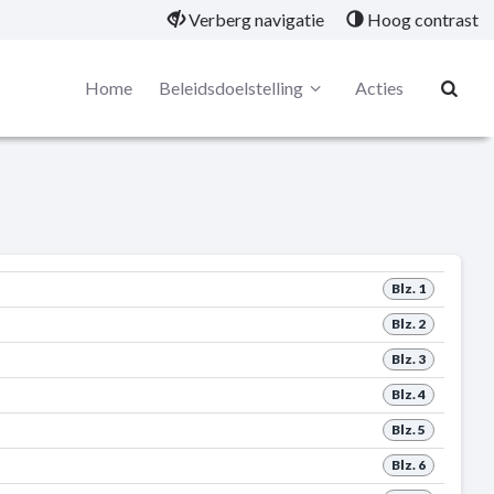
Verberg navigatie
Hoog contrast
Home
Beleidsdoelstelling
Acties
Blz. 1
Blz. 2
Blz. 3
Blz. 4
Blz. 5
Blz. 6