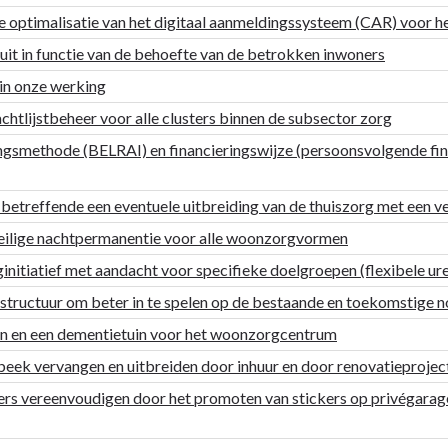
e optimalisatie van het digitaal aanmeldingssysteem (CAR) voor he
 uit in functie van de behoefte van de betrokken inwoners
in onze werking
htlijstbeheer voor alle clusters binnen de subsector zorg
gsmethode (BELRAI) en financieringswijze (persoonsvolgende fina
 betreffende een eventuele uitbreiding van de thuiszorg met een v
veilige nachtpermanentie voor alle woonzorgvormen
itiatief met aandacht voor specifieke doelgroepen (flexibele ur
structuur om beter in te spelen op de bestaande en toekomstige 
n en een dementietuin voor het woonzorgcentrum
ek vervangen en uitbreiden door inhuur en door renovatieprojec
ers vereenvoudigen door het promoten van stickers op privégarag