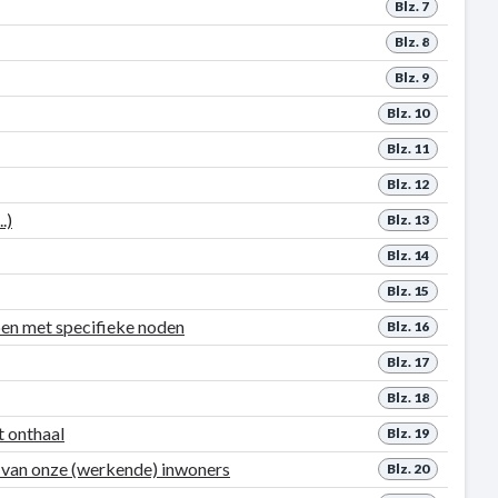
Blz. 7
Blz. 8
Blz. 9
Blz. 10
Blz. 11
Blz. 12
.)
Blz. 13
Blz. 14
Blz. 15
en met specifieke noden
Blz. 16
Blz. 17
Blz. 18
t onthaal
Blz. 19
 van onze (werkende) inwoners
Blz. 20