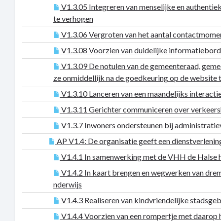
V1.3.05 Integreren van menselijke en authentie
te verhogen
V1.3.06 Vergroten van het aantal contactmomen
V1.3.08 Voorzien van duidelijke informatiebor
V1.3.09 De notulen van de gemeenteraad, geme
ze onmiddellijk na de goedkeuring op de website 
V1.3.10 Lanceren van een maandelijks interacti
V1.3.11 Gerichter communiceren over verkeers
V1.3.7 Inwoners ondersteunen bij administrati
AP V1.4: De organisatie geeft een dienstverlenin
V1.4.1 In samenwerking met de VHH de Halse h
V1.4.2 In kaart brengen en wegwerken van drempe
nderwijs
V1.4.3 Realiseren van kindvriendelijke stadsg
V1.4.4 Voorzien van een rompertje met daarop he