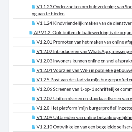
V1.1.23 Onderzoeken om hulpverlening van Socia
ng aan te bieden
V1.1.24 Kindvriendelijk maken van de dienstver
AP V1.2: Ook buiten de baliewerking is de organi
V1.2.01 Promoten van het maken van online afs
V1.2.02 Introduceren van WhatsApp, messenger
V1.2.03 Inwoners kunnen online en snel afsprake
V1.2.04 Voorzien van WiFi in publieke gebouwe
V1.2.5 Post van de stad via mijn burgerprofiel
V1.2.06 Screenen van 1-op-1 schriftelijke comm
V1.2.07 Uniformiseren en standaardiseren van 
V1.2.8 Het platform 'mijn burgerprofiel' inzette
V1.2.09 Uitbreiden van online betaalmogelijkhed
V1.2.10 Ontwikkelen van een begeleide selfserv