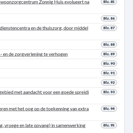
et woonzorgcentrum Zonnig Huis evolueert na
Blz. 85
Blz. 86
dienstencentra en de thuiszorg, door middel
Blz. 87
Blz. 88
- en de zorgverlening te verhogen
Blz. 89
Blz. 90
Blz. 91
Blz. 92
gebied met aandacht voor een goede spreidi
Blz. 93
eren met het oog op de toekenning van extra
Blz. 94
, vroege en late opvang) in samenwerking
Blz. 95