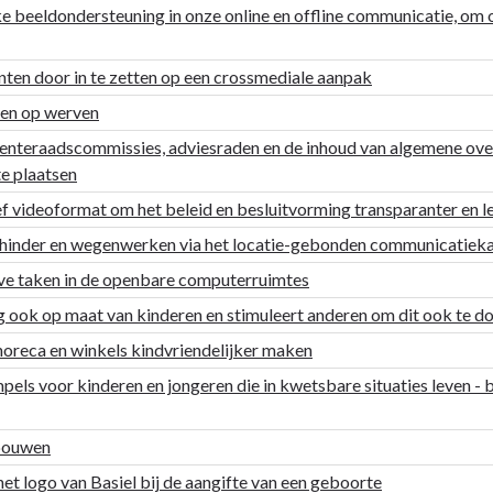
ke beeldondersteuning in onze online en offline communicatie, om
ten door in te zetten op een crossmediale aanpak
den op werven
enteraadscommissies, adviesraden en de inhoud van algemene ove
te plaatsen
ef videoformat om het beleid en besluitvorming transparanter en 
hinder en wegenwerken via het locatie-gebonden communicatiek
eve taken in de openbare computerruimtes
g ook op maat van kinderen en stimuleert anderen om dit ook te d
oreca en winkels kindvriendelijker maken
ls voor kinderen en jongeren die in kwetsbare situaties leven - b
ebouwen
t logo van Basiel bij de aangifte van een geboorte