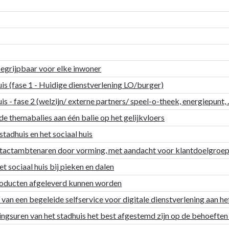
begrijpbaar voor elke inwoner
uis (fase 1 - Huidige dienstverlening LO/burger)
s - fase 2 (welzijn/ externe partners/ speel-o-theek, energiepunt, ..
de themabalies aan één balie op het gelijkvloers
stadhuis en het sociaal huis
ntactambtenaren door vorming, met aandacht voor klantdoelgroep
t sociaal huis bij pieken en dalen
roducten afgeleverd kunnen worden
n een begeleide selfservice voor digitale dienstverlening aan he
gsuren van het stadhuis het best afgestemd zijn op de behoeften