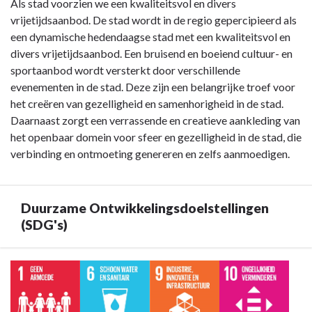
Terug
Als stad voorzien we een kwaliteitsvol en divers
naar
vrijetijdsaanbod. De stad wordt in de regio gepercipieerd als
navigatie
een dynamische hedendaagse stad met een kwaliteitsvol en
-
divers vrijetijdsaanbod. Een bruisend en boeiend cultuur- en
Doelstelling
sportaanbod wordt versterkt door verschillende
B2:
evenementen in de stad. Deze zijn een belangrijke troef voor
Gezelligheid
het creëren van gezelligheid en samenhorigheid in de stad.
is
Daarnaast zorgt een verrassende en creatieve aankleding van
de
het openbaar domein voor sfeer en gezelligheid in de stad, die
grootste
verbinding en ontmoeting genereren en zelfs aanmoedigen.
troef
van
onze
Duurzame Ontwikkelingsdoelstellingen
stad
(SDG's)
dankzij
een
Terug
veelzijdig
naar
en
navigatie
uniek