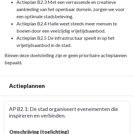
Actieplan B2.3 Met een verrassende en creatieve
Ontwikkelingsdoelstellingen
grootste
aankleding van het openbaar domein, zorgen we voor
(SDG's)
troef
een optimale stadsbeleving.
van
Actieplan B2.4 Halle weet steeds meer mensen te
onze
boeien door een veelzijdig vrijetijdsaanbod.
stad
Actieplan B2.5 De infrastructuur speelt in op het
dankzij
vrijetijdsaanbod in de stad.
een
Binnen deze doelstelling zijn er geen prioritaire actieplannen
veelzijdig
bepaald.
en
uniek
vrijetijdsaanbod
Actieplannen
-
Overzicht
actieplannen
Terug
AP B2.1: De stad organiseert evenementen die
naar
inspireren en verbinden.
navigatie
-
Terug
Omschrijving (toelichting)
Doelstelling
naar