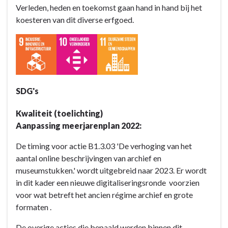
en
Verleden, heden en toekomst gaan hand in hand bij het
versterken
koesteren van dit diverse erfgoed.
elkaar
-
Actieplannen
-
AP
B1.3:
SDG's
We
koesteren
Kwaliteit (toelichting)
ons
Aanpassing meerjarenplan 2022:
ruim
De timing voor actie B1.3.03 'De verhoging van het
en
aantal online beschrijvingen van archief en
divers
museumstukken.' wordt uitgebreid naar 2023. Er wordt
erfgoed
in dit kader een nieuwe digitaliseringsronde voorzien
en
voor wat betreft het ancien régime archief en grote
maken
formaten .
het
toegankelijk
De overige acties die bepaald werden binnen dit