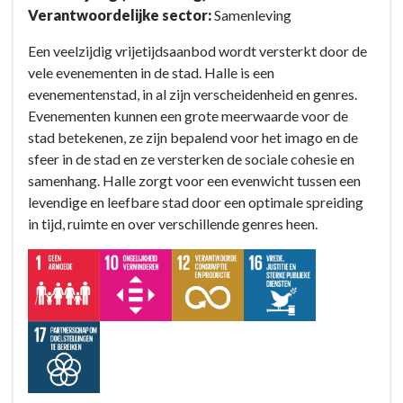
Verantwoordelijke sector:
Samenleving
B2:
navigatie
Gezelligheid
-
Een veelzijdig vrijetijdsaanbod wordt versterkt door de
is
Doelstelling
vele evenementen in de stad. Halle is een
de
B2:
evenementenstad, in al zijn verscheidenheid en genres.
grootste
Gezelligheid
Evenementen kunnen een grote meerwaarde voor de
troef
is
stad betekenen, ze zijn bepalend voor het imago en de
van
de
sfeer in de stad en ze versterken de sociale cohesie en
onze
grootste
samenhang. Halle zorgt voor een evenwicht tussen een
stad
troef
levendige en leefbare stad door een optimale spreiding
dankzij
van
in tijd, ruimte en over verschillende genres heen.
een
onze
veelzijdig
stad
en
dankzij
uniek
een
vrijetijdsaanbod
veelzijdig
-
en
Actieplannen
uniek
vrijetijdsaanbod