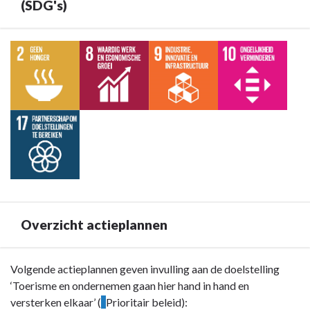
ondernemen
(SDG's)
gaan
hier
Terug
hand
naar
in
navigatie
hand
-
en
Doelstelling
versterken
B1
elkaar
:
-
Toerisme
Omschrijving
en
ondernemen
gaan
Overzicht actieplannen
hier
hand
in
Terug
Volgende actieplannen geven invulling aan de doelstelling
hand
naar
‘Toerisme en ondernemen gaan hier hand in hand en
en
navigatie
versterken elkaar’ (
?
Prioritair beleid):