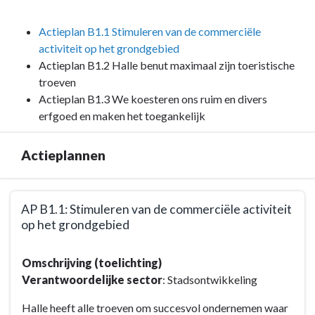
versterken
-
elkaar
Doelstelling
Actieplan B1.1 Stimuleren van de commerciële
-
B1
activiteit op het grondgebied
Duurzame
:
Actieplan B1.2 Halle benut maximaal zijn toeristische
Ontwikkelingsdoelstellingen
Toerisme
troeven
(SDG's)
en
Actieplan B1.3 We koesteren ons ruim en divers
ondernemen
erfgoed en maken het toegankelijk
gaan
hier
Actieplannen
hand
in
hand
Terug
AP B1.1: Stimuleren van de commerciële activiteit
en
naar
op het grondgebied
versterken
navigatie
elkaar
-
Terug
-
Omschrijving (toelichting)
Doelstelling
naar
Overzicht
Verantwoordelijke sector
: Stadsontwikkeling
B1
navigatie
actieplannen
:
-
Halle heeft alle troeven om succesvol ondernemen waar