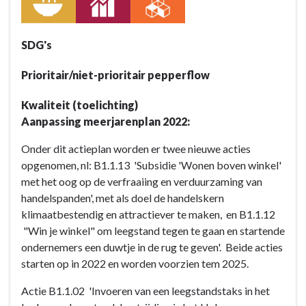
Stimuleren
van
de
SDG's
commerciële
activiteit
Prioritair/niet-prioritair pepperflow
op
Kwaliteit (toelichting)
het
Aanpassing meerjarenplan 2022:
grondgebied
Onder dit actieplan worden er twee nieuwe acties
opgenomen, nl: B1.1.13 'Subsidie 'Wonen boven winkel'
met het oog op de verfraaiing en verduurzaming van
handelspanden', met als doel de handelskern
klimaatbestendig en attractiever te maken, en B1.1.12
"Win je winkel" om leegstand tegen te gaan en startende
ondernemers een duwtje in de rug te geven'. Beide acties
starten op in 2022 en worden voorzien tem 2025.
Actie B1.1.02 'Invoeren van een leegstandstaks in het