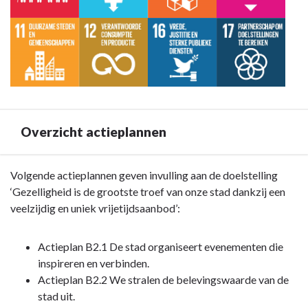
-
vrijetijdsaanbod
Doelstelling
-
B2:
Omschrijving
Gezelligheid
is
de
grootste
troef
Overzicht actieplannen
van
onze
stad
Terug
Volgende actieplannen geven invulling aan de doelstelling
dankzij
naar
‘Gezelligheid is de grootste troef van onze stad dankzij een
een
navigatie
veelzijdig en uniek vrijetijdsaanbod’:
veelzijdig
-
en
Doelstelling
Actieplan B2.1 De stad organiseert evenementen die
uniek
B2:
inspireren en verbinden.
vrijetijdsaanbod
Gezelligheid
Actieplan B2.2 We stralen de belevingswaarde van de
-
is
stad uit.
Duurzame
de