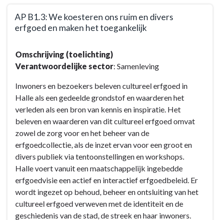
AP B1.3: We koesteren ons ruim en divers
erfgoed en maken het toegankelijk
Terug
Omschrijving (toelichting)
naar
Verantwoordelijke sector
: Samenleving
navigatie
-
Inwoners en bezoekers beleven cultureel erfgoed in
Doelstelling
Halle als een gedeelde grondstof en waarderen het
B1
verleden als een bron van kennis en inspiratie. Het
:
beleven en waarderen van dit cultureel erfgoed omvat
Toerisme
zowel de zorg voor en het beheer van de
en
erfgoedcollectie, als de inzet ervan voor een groot en
ondernemen
divers publiek via tentoonstellingen en workshops.
gaan
Halle voert vanuit een maatschappelijk ingebedde
hier
erfgoedvisie een actief en interactief erfgoedbeleid. Er
hand
wordt ingezet op behoud, beheer en ontsluiting van het
in
cultureel erfgoed verweven met de identiteit en de
hand
geschiedenis van de stad, de streek en haar inwoners.