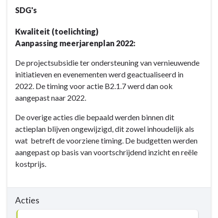
-
SDG's
Actieplannen
-
Kwaliteit (toelichting)
AP
Aanpassing meerjarenplan 2022:
B2.1:
De
De projectsubsidie ter ondersteuning van vernieuwende
stad
initiatieven en evenementen werd geactualiseerd in
organiseert
2022. De timing voor actie B2.1.7 werd dan ook
evenementen
aangepast naar 2022.
die
De overige acties die bepaald werden binnen dit
inspireren
actieplan blijven ongewijzigd, dit zowel inhoudelijk als
en
wat betreft de voorziene timing. De budgetten werden
verbinden.
aangepast op basis van voortschrijdend inzicht en reële
kostprijs.
Acties