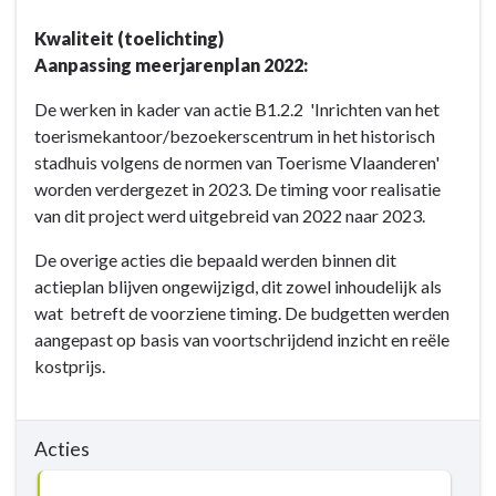
-
Actieplannen
Kwaliteit (toelichting)
-
Aanpassing meerjarenplan 2022:
AP
De werken in kader van actie B1.2.2 'Inrichten van het
B1.2:
toerismekantoor/bezoekerscentrum in het historisch
Halle
stadhuis volgens de normen van Toerisme Vlaanderen'
benut
worden verdergezet in 2023. De timing voor realisatie
maximaal
van dit project werd uitgebreid van 2022 naar 2023.
zijn
toeristische
De overige acties die bepaald werden binnen dit
troeven
actieplan blijven ongewijzigd, dit zowel inhoudelijk als
wat betreft de voorziene timing. De budgetten werden
aangepast op basis van voortschrijdend inzicht en reële
kostprijs.
Acties