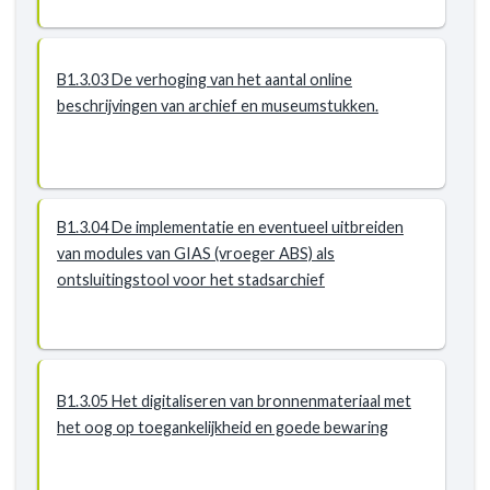
B1.3.03 De verhoging van het aantal online
beschrijvingen van archief en museumstukken.
B1.3.04 De implementatie en eventueel uitbreiden
van modules van GIAS (vroeger ABS) als
ontsluitingstool voor het stadsarchief
B1.3.05 Het digitaliseren van bronnenmateriaal met
het oog op toegankelijkheid en goede bewaring