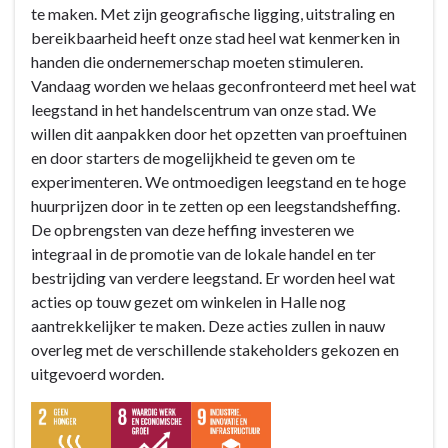
Toerisme
Doelstelling
te maken. Met zijn geografische ligging, uitstraling en
en
B1
bereikbaarheid heeft onze stad heel wat kenmerken in
ondernemen
:
handen die ondernemerschap moeten stimuleren.
gaan
Toerisme
Vandaag worden we helaas geconfronteerd met heel wat
hier
en
leegstand in het handelscentrum van onze stad. We
hand
ondernemen
willen dit aanpakken door het opzetten van proeftuinen
in
gaan
en door starters de mogelijkheid te geven om te
hand
hier
experimenteren. We ontmoedigen leegstand en te hoge
en
hand
huurprijzen door in te zetten op een leegstandsheffing.
versterken
in
De opbrengsten van deze heffing investeren we
elkaar
hand
integraal in de promotie van de lokale handel en ter
-
en
bestrijding van verdere leegstand. Er worden heel wat
Actieplannen
versterken
acties op touw gezet om winkelen in Halle nog
elkaar
aantrekkelijker te maken. Deze acties zullen in nauw
-
overleg met de verschillende stakeholders gekozen en
Actieplannen
uitgevoerd worden.
-
AP
B1.1: