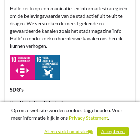
-
Halle zet in op communicatie- en informatiestrategieën
Doelstelling
om de belevingswaarde van de stad actief uit te uit te
B2:
dragen. We versterken de meest gekende en
Gezelligheid
gewaardeerde kanalen zoals het stadsmagazine ‘info
is
Halle’ en onderzoeken hoe nieuwe kanalen ons bereik
de
kunnen verhogen.
grootste
troef
van
onze
stad
dankzij
SDG's
een
veelzijdig
Kwaliteit (toelichting)
Op onze website worden cookies bijgehouden. Voor
en
Aanpassing meerjarenplan 2022:
meer informatie kijk in ons
Privacy Statement
.
uniek
Binnen dit actieplan worden er twee acties hertaald.
vrijetijdsaanbod
Actie B2.2.2 'Uitbouwen van het citymarketingverhaal
Alleen strikt noodzakelijk
Accepteren
/ 734
-
Beleef Halle met #Halledaarheen i.s.m. Toerisme Halle.