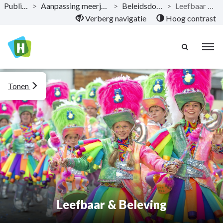
Publicaties
>
Aanpassing meerjarenplan 2022
>
Beleidsdoelstelling
>
Leefbaar & Beleving
Naar hoofdinhoud
Verberg navigatie
Hoog contrast
Tonen
Leefbaar & Beleving