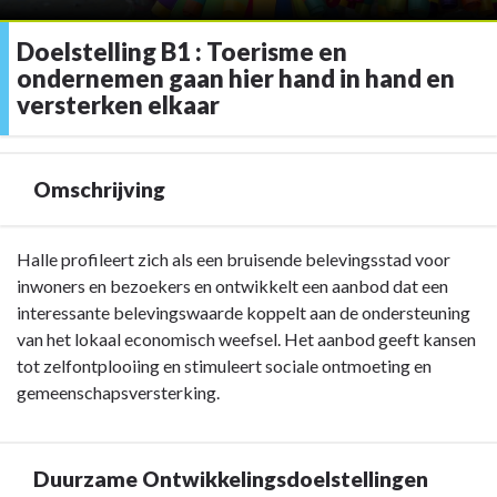
Doelstelling B1 : Toerisme en
ondernemen gaan hier hand in hand en
versterken elkaar
Omschrijving
Terug
Halle profileert zich als een bruisende belevingsstad voor
naar
inwoners en bezoekers en ontwikkelt een aanbod dat een
navigatie
interessante belevingswaarde koppelt aan de ondersteuning
-
van het lokaal economisch weefsel. Het aanbod geeft kansen
Doelstelling
tot zelfontplooiing en stimuleert sociale ontmoeting en
B1
gemeenschapsversterking.
:
Toerisme
en
Duurzame Ontwikkelingsdoelstellingen