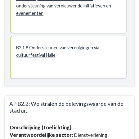
ondersteuning van vernieuwende initiatieven en
evenementen
B2.1.8 Ondersteunen van verenigingen via
cultuurfestival Halle
AP B2.2: We stralen de belevingswaarde van de
stad uit.
Terug
Omschrijving (toelichting)
naar
Verantwoordelijke sector:
Dienstverlening
navigatie