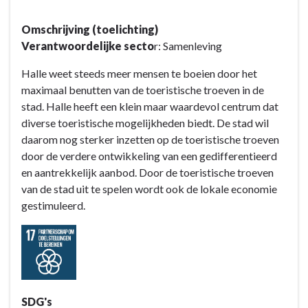
Terug
Omschrijving (toelichting)
naar
Verantwoordelijke secto
r: Samenleving
navigatie
-
Halle weet steeds meer mensen te boeien door het
Doelstelling
maximaal benutten van de toeristische troeven in de
B1
stad. Halle heeft een klein maar waardevol centrum dat
:
diverse toeristische mogelijkheden biedt. De stad wil
Toerisme
daarom nog sterker inzetten op de toeristische troeven
en
door de verdere ontwikkeling van een gedifferentieerd
ondernemen
en aantrekkelijk aanbod. Door de toeristische troeven
gaan
van de stad uit te spelen wordt ook de lokale economie
hier
gestimuleerd.
hand
in
hand
en
versterken
elkaar
SDG's