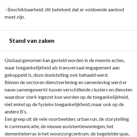
- Beschikbaarheid: dit betekent dat er voldoende aanbod
moet zijn.
Stand van zaken
Terug
Globaal genomen kan gesteld worden in de meeste acties,
naar
waar toegankelijkheid als transversaal engagement aan
navigatie
gekoppeld is, deze doelstelling ook behaald werd.
-
Binnen de sectoren dienstverlening en samenleving werd er
Toegankelijk
nauw samengewerkt tussen verschillende clusters en diensten
-
waardoor sterk ingezet kon worden op de toegankelijkheid,
Stand
niet enkel op de fysieke toegankelijkheid, maar ook op de
van
andere B’s.
zaken
Een greep uit de vele voorbeelden: urban run, de storytelling
in communicatie, de nieuwe assistentiewoningen, het
dementieterras in het woonzorgcentrum, de begeleiderspas,