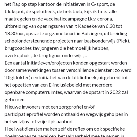
het Rap op stap kantoor, de initiatieven in G-sport, de
blokspot, de spelotheek, de fietsbieb, kijk ik fiets, alle
maatregelen en de vaccinatiecampagne i.k.v. corona,
uitbreiding van openingsuren van ’t Kadeeke van 6.30 tot
18.30 uur, opstart zorgzame buurt in Buizingen, uitbreiding
schoolondersteunende projecten naar basisonderwijs (Plek),
brugcoaches tav jongeren die het moeilijk hebben,
overkophuis, de brugfiguur onderwijs,…
Een aantal initiatieven/projecten konden opgestart worden
door samenwerkingen tussen verschillende diensten: zo werd
‘Digidokter’, een initiatief van de bibliotheek, uitgebreid tot
het opzetten van een E-inclusiebeleid met meerdere
openbare computerruimtes, waarvan de opstart in 2022 zal
gebeuren.
Nieuwe inwoners met een zorgprofiel en/of
participatieprofiel worden onthaald en wegwijs geholpen in
het welzijns- of vrije tijdsaanbod.
Heel wat diensten maken zelf de reflex om ook specifieke
doelgroepen te bereiken, betaalbaarheid mee te nemen in