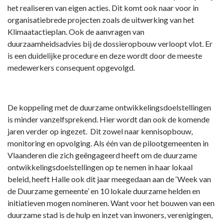
Duurzaam
het realiseren van eigen acties. Dit komt ook naar voor in
-
organisatiebrede projecten zoals de uitwerking van het
Stand
Klimaatactieplan. Ook de aanvragen van
van
duurzaamheidsadvies bij de dossieropbouw verloopt vlot. Er
zaken
is een duidelijke procedure en deze wordt door de meeste
medewerkers consequent opgevolgd.
De koppeling met de duurzame ontwikkelingsdoelstellingen
is minder vanzelfsprekend. Hier wordt dan ook de komende
jaren verder op ingezet. Dit zowel naar kennisopbouw,
monitoring en opvolging. Als één van de pilootgemeenten in
Vlaanderen die zich geëngageerd heeft om de duurzame
ontwikkelingsdoelstellingen op te nemen in haar lokaal
beleid, heeft Halle ook dit jaar meegedaan aan de ‘Week van
de Duurzame gemeente’ en 10 lokale duurzame helden en
initiatieven mogen nomineren. Want voor het bouwen van een
duurzame stad is de hulp en inzet van inwoners, verenigingen,