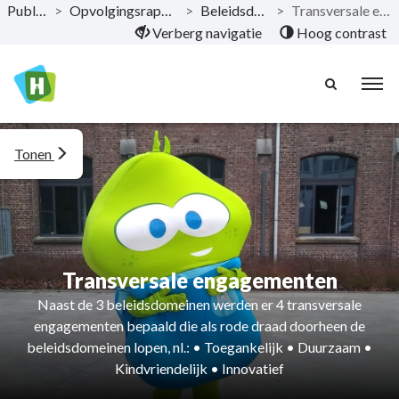
Publicaties
>
Opvolgingsrapportering 2023
>
Beleidsdoelstelling
>
Transversale engagementen
Naar hoofdinhoud
Verberg navigatie
Hoog contrast
Tonen
Transversale engagementen
Naast de 3 beleidsdomeinen werden er 4 transversale
engagementen bepaald die als rode draad doorheen de
beleidsdomeinen lopen, nl.: • Toegankelijk • Duurzaam •
Kindvriendelijk • Innovatief