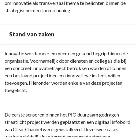
om innovatie als transversaal thema te belichten binnen de
strategische meerjarenplanning.
Stand van zaken
Terug
Innovatie wordt meer en meer een gekend begrip binnen de
naar
organisatie. Voornamelijk door diensten en collega’s die bij
navigatie
een concreet innovatietraject betrokken worden of binnen
-
een bestaand projectidee een innovatieve insteek willen
Innovatief
toevoegen. Hieronder worden enkele van deze projecten
-
toegelicht:
Stand
van
zaken
De eerste sensoren binnen het PIO duurzaam gedragen
straatlicht project werden geplaatst en een digitaal infobord
van Clear Channel werd geïnstalleerd. Deze twee cases
werkten duidelijk inspirerend en gaven de start aan