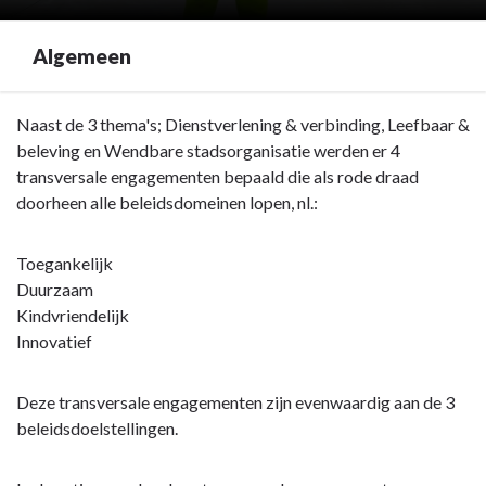
Algemeen
Terug
Naast de 3 thema's; Dienstverlening & verbinding, Leefbaar &
naar
beleving en Wendbare stadsorganisatie werden er 4
navigatie
transversale engagementen bepaald die als rode draad
-
doorheen alle beleidsdomeinen lopen, nl.:
Transversale
engagementen
Toegankelijk
-
Duurzaam
Algemeen
Kindvriendelijk
Innovatief
Deze transversale engagementen zijn evenwaardig aan de 3
beleidsdoelstellingen.