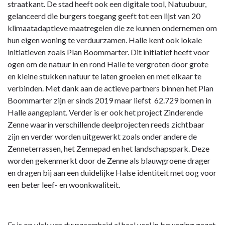
straatkant. De stad heeft ook een digitale tool, Natuubuur,
gelanceerd die burgers toegang geeft tot een lijst van 20
klimaatadaptieve maatregelen die ze kunnen ondernemen om
hun eigen woning te verduurzamen. Halle kent ook lokale
initiatieven zoals Plan Boommarter. Dit initiatief heeft voor
ogen om de natuur in en rond Halle te vergroten door grote
en kleine stukken natuur te laten groeien en met elkaar te
verbinden. Met dank aan de actieve partners binnen het Plan
Boommarter zijn er sinds 2019 maar liefst 62.729 bomen in
Halle aangeplant. Verder is er ook het project Zinderende
Zenne waarin verschillende deelprojecten reeds zichtbaar
zijn en verder worden uitgewerkt zoals onder andere de
Zenneterrassen, het Zennepad en het landschapspark. Deze
worden gekenmerkt door de Zenne als blauwgroene drager
en dragen bij aan een duidelijke Halse identiteit met oog voor
een beter leef- en woonkwaliteit.
Er is op vlak van duurzaamheid al heel veel in beweging gezet