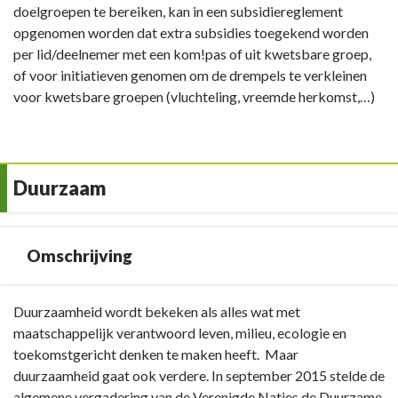
doelgroepen te bereiken, kan in een subsidiereglement
opgenomen worden dat extra subsidies toegekend worden
per lid/deelnemer met een kom!pas of uit kwetsbare groep,
of voor initiatieven genomen om de drempels te verkleinen
voor kwetsbare groepen (vluchteling, vreemde herkomst,…)
Duurzaam
Omschrijving
Terug
Duurzaamheid wordt bekeken als alles wat met
naar
maatschappelijk verantwoord leven, milieu, ecologie en
navigatie
toekomstgericht denken te maken heeft. Maar
-
duurzaamheid gaat ook verdere. In september 2015 stelde de
Duurzaam
algemene vergadering van de Verenigde Naties de Duurzame