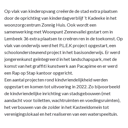
zaken
Op vlak van kinderopvang creëerde de stad extra plaatsen
door de oprichting van kinderdagverblijf ’t Kadeeke in het
woonzorgcentrum Zonnig Huis. Ook wordt een
samenwerking met Woonpunt Zennevallei gestart om in
Lembeek 36 extra plaatsen te creëren ren in de toekomst. Op
vlak van onderwijs werd het P.L.E.K project opgestart, een
schoolondersteunend project in het basisonderwijs. Er werd
jongerenkunst geïntegreerd in het landschapspark, met de
komst van het graffiti kunstwerk aan Pacapime en er werd
een Rap op Stap kantoor opgericht.
Een aantal projecten rond kindvriendelijkheid werden
opgestart en komen tot uitvoering in 2022. Zo bijvoorbeeld
de kindvriendelijke inrichting van stadsgebouwen (met
aandacht voor toiletten, wachtruimten en voedingsruimten),
het verbouwen van de zolder in het Kasteeldomein tot
verenigingslokaal en het realiseren van een waterspeeltuin.