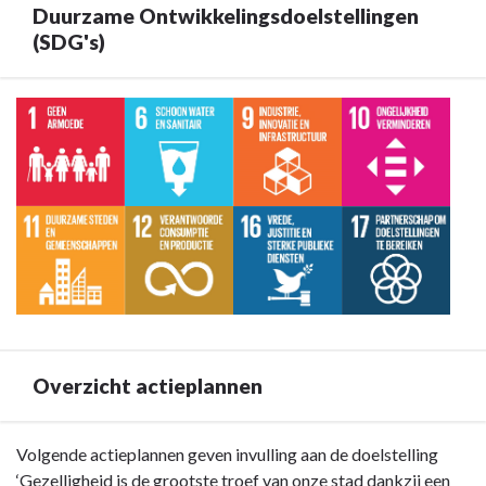
onze
Duurzame Ontwikkelingsdoelstellingen
stad
(SDG's)
dankzij
een
Terug
veelzijdig
naar
en
navigatie
uniek
-
vrijetijdsaanbod
Doelstelling
-
B2:
Omschrijving
Gezelligheid
is
de
grootste
troef
Overzicht actieplannen
van
onze
stad
Terug
Volgende actieplannen geven invulling aan de doelstelling
dankzij
naar
‘Gezelligheid is de grootste troef van onze stad dankzij een