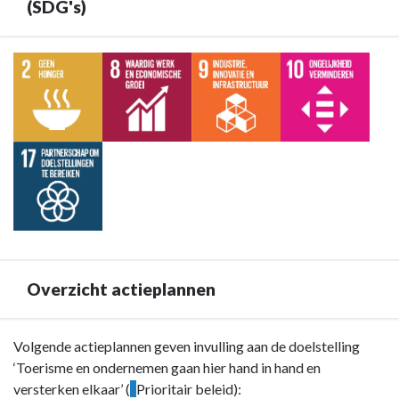
ondernemen
(SDG's)
gaan
hier
Terug
hand
naar
in
navigatie
hand
-
en
Doelstelling
versterken
B1
elkaar
:
-
Toerisme
Omschrijving
en
ondernemen
gaan
Overzicht actieplannen
hier
hand
in
Terug
Volgende actieplannen geven invulling aan de doelstelling
hand
naar
‘Toerisme en ondernemen gaan hier hand in hand en
en
navigatie
versterken elkaar’ (
?
Prioritair beleid):