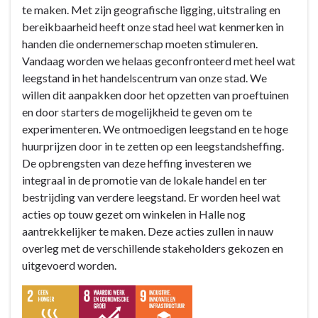
Toerisme
Doelstelling
te maken. Met zijn geografische ligging, uitstraling en
en
B1
bereikbaarheid heeft onze stad heel wat kenmerken in
ondernemen
:
handen die ondernemerschap moeten stimuleren.
gaan
Toerisme
Vandaag worden we helaas geconfronteerd met heel wat
hier
en
leegstand in het handelscentrum van onze stad. We
hand
ondernemen
willen dit aanpakken door het opzetten van proeftuinen
in
gaan
en door starters de mogelijkheid te geven om te
hand
hier
experimenteren. We ontmoedigen leegstand en te hoge
en
hand
huurprijzen door in te zetten op een leegstandsheffing.
versterken
in
De opbrengsten van deze heffing investeren we
elkaar
hand
integraal in de promotie van de lokale handel en ter
-
en
bestrijding van verdere leegstand. Er worden heel wat
Actieplannen
versterken
acties op touw gezet om winkelen in Halle nog
elkaar
aantrekkelijker te maken. Deze acties zullen in nauw
-
overleg met de verschillende stakeholders gekozen en
Actieplannen
uitgevoerd worden.
-
AP
B1.1: