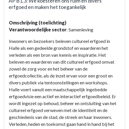
AP B1.3: We koesteren ons ruim en divers
erfgoed en maken het toegankelijk
Terug
Omschrijving (toelichting)
naar
Verantwoordelijke sector
: Samenleving
navigatie
-
Inwoners en bezoekers beleven cultureel erfgoed in
Doelstelling
Halle als een gedeelde grondstof en waarderen het
B1
verleden als een bron van kennis en inspiratie. Het
:
beleven en waarderen van dit cultureel erfgoed omvat
Toerisme
zowel de zorg voor en het beheer van de
en
erfgoedcollectie, als de inzet ervan voor een groot en
ondernemen
divers publiek via tentoonstellingen en workshops.
gaan
Halle voert vanuit een maatschappelijk ingebedde
hier
erfgoedvisie een actief en interactief erfgoedbeleid. Er
hand
wordt ingezet op behoud, beheer en ontsluiting van het
in
cultureel erfgoed verweven met de identiteit en de
hand
geschiedenis van de stad, de streek en haar inwoners.
en
Verleden, heden en toekomst gaan hand in hand bij het
versterken