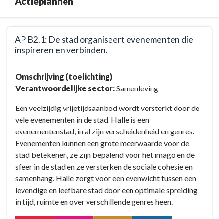
Actieplannen
-
Overzicht
actieplannen
Terug
AP B2.1: De stad organiseert evenementen die
naar
inspireren en verbinden.
navigatie
-
Terug
Omschrijving (toelichting)
Doelstelling
naar
Verantwoordelijke sector:
Samenleving
B2:
navigatie
Gezelligheid
-
Een veelzijdig vrijetijdsaanbod wordt versterkt door de
is
Doelstelling
vele evenementen in de stad. Halle is een
de
B2:
evenementenstad, in al zijn verscheidenheid en genres.
grootste
Gezelligheid
Evenementen kunnen een grote meerwaarde voor de
troef
is
stad betekenen, ze zijn bepalend voor het imago en de
van
de
sfeer in de stad en ze versterken de sociale cohesie en
onze
grootste
samenhang. Halle zorgt voor een evenwicht tussen een
stad
troef
levendige en leefbare stad door een optimale spreiding
dankzij
van
in tijd, ruimte en over verschillende genres heen.
een
onze