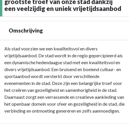
grootste troef van onze stad dankzij
een veelzijdig en uniek vrijetijdsaanbod
Omschrijving
Terug
Als stad voorzien we een kwaliteitsvol en divers
naar
vrijetijdsaanbod. De stad wordt in de regio gepercipieerd als
navigatie
een dynamische hedendaagse stad met een kwaliteitsvol en
-
divers vrijetijdsaanbod. Een bruisend en boeiend cultuur- en
Doelstelling
sportaanbod wordt versterkt door verschillende
B2:
evenementen in de stad. Deze zijn een belangrijke troef voor
Gezelligheid
het creëren van gezelligheid en samenhorigheid in de stad.
is
Daarnaast zorgt een verrassende en creatieve aankleding van
de
het openbaar domein voor sfeer en gezelligheid in de stad, die
grootste
verbinding en ontmoeting genereren en zelfs aanmoedigen.
troef
van