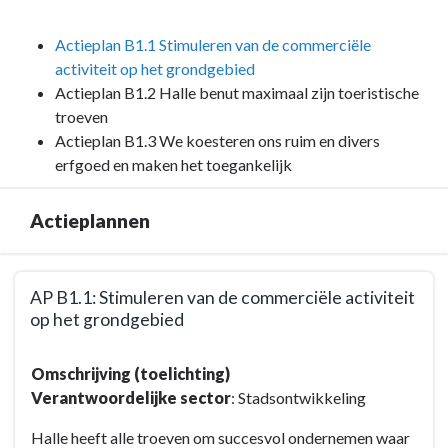
versterken
-
elkaar
Doelstelling
Actieplan B1.1 Stimuleren van de commerciële
-
B1
activiteit op het grondgebied
Duurzame
:
Actieplan B1.2 Halle benut maximaal zijn toeristische
Ontwikkelingsdoelstellingen
Toerisme
troeven
(SDG's)
en
Actieplan B1.3 We koesteren ons ruim en divers
ondernemen
erfgoed en maken het toegankelijk
gaan
hier
Actieplannen
hand
in
hand
Terug
AP B1.1: Stimuleren van de commerciële activiteit
en
naar
op het grondgebied
versterken
navigatie
elkaar
-
Terug
-
Omschrijving (toelichting)
Doelstelling
naar
Overzicht
Verantwoordelijke sector
: Stadsontwikkeling
B1
navigatie
actieplannen
:
-
Halle heeft alle troeven om succesvol ondernemen waar