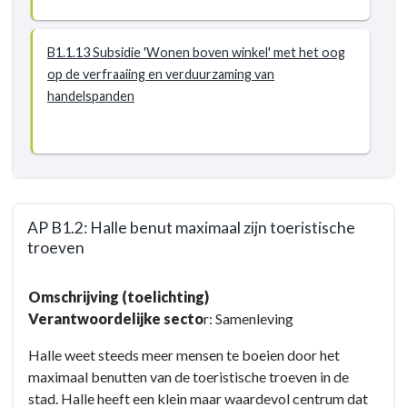
B1.1.13 Subsidie 'Wonen boven winkel' met het oog
op de verfraaiing en verduurzaming van
handelspanden
AP B1.2: Halle benut maximaal zijn toeristische
troeven
Terug
Omschrijving (toelichting)
naar
Verantwoordelijke secto
r: Samenleving
navigatie
-
Halle weet steeds meer mensen te boeien door het
Doelstelling
maximaal benutten van de toeristische troeven in de
B1
stad. Halle heeft een klein maar waardevol centrum dat