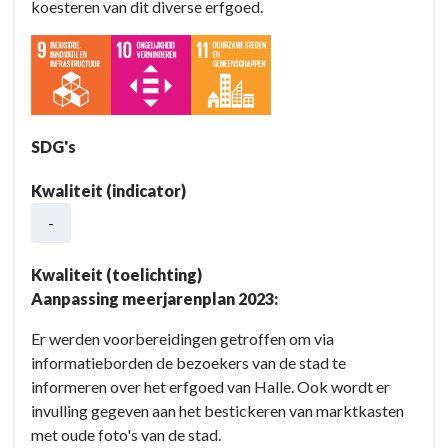
koesteren van dit diverse erfgoed.
elkaar
-
Actieplannen
-
AP
B1.3:
SDG's
We
koesteren
Kwaliteit (indicator)
ons
-
ruim
en
Kwaliteit (toelichting)
divers
Aanpassing meerjarenplan 2023:
erfgoed
en
Er werden voorbereidingen getroffen om via
maken
informatieborden de bezoekers van de stad te
het
informeren over het erfgoed van Halle. Ook wordt er
toegankelijk
invulling gegeven aan het bestickeren van marktkasten
met oude foto's van de stad.