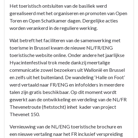
maximaal
Het toeristisch ontsluiten van de basiliek werd
zijn
gerealiseerd met het organiseren en promoten van Open
toeristische
Toren en Open Schatkamer dagen. Dergelijke acties
troeven
worden verankerd in de reguliere werking.
Wat betreft het faciliteren van de samenwerking met
toerisme in Brussel kwam de nieuwe NL/FR/ENG
toeristische website online. Onder andere het jaarlijkse
Hyacintenfestival trok mede dankzij meertalige
communicatie zowel bezoekers uit Wallonië en Brussel
en zelfs uit het buitenland. De wandeling ‘Halle on Foot’
werd vertaald naar FR/ENG en infofolders in meerdere
talen zijn gratis beschikbaar. Op dit moment wordt
gewerkt aan de ontwikkeling en verdeling van de NL/FR
Thevenetroute (fietstocht) inhet kader van project
Thevenet 150.
Vernieuwing van de NL/ENG toeristische brochure en
een nieuwe vertaling naar het FR inclusief verspreiding