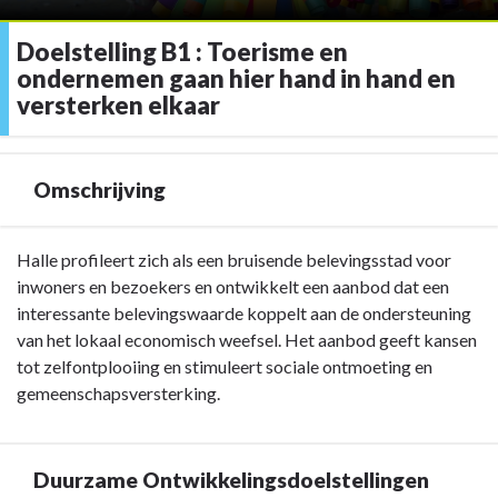
Doelstelling B1 : Toerisme en
ondernemen gaan hier hand in hand en
versterken elkaar
Omschrijving
Terug
Halle profileert zich als een bruisende belevingsstad voor
naar
inwoners en bezoekers en ontwikkelt een aanbod dat een
navigatie
interessante belevingswaarde koppelt aan de ondersteuning
-
van het lokaal economisch weefsel. Het aanbod geeft kansen
Doelstelling
tot zelfontplooiing en stimuleert sociale ontmoeting en
B1
gemeenschapsversterking.
:
Toerisme
en
Duurzame Ontwikkelingsdoelstellingen