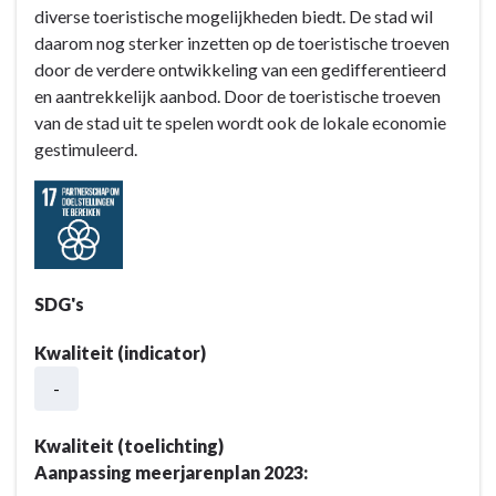
:
diverse toeristische mogelijkheden biedt. De stad wil
Toerisme
daarom nog sterker inzetten op de toeristische troeven
en
door de verdere ontwikkeling van een gedifferentieerd
ondernemen
en aantrekkelijk aanbod. Door de toeristische troeven
gaan
van de stad uit te spelen wordt ook de lokale economie
hier
gestimuleerd.
hand
in
hand
en
versterken
elkaar
SDG's
-
Actieplannen
Kwaliteit (indicator)
-
-
AP
B1.2:
Kwaliteit (toelichting)
Halle
Aanpassing meerjarenplan 2023:
benut