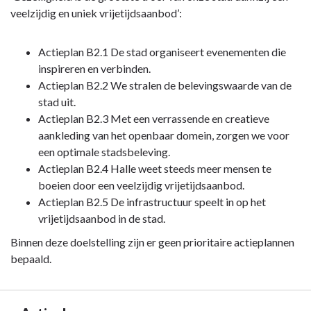
een
navigatie
veelzijdig en uniek vrijetijdsaanbod’:
veelzijdig
-
en
Doelstelling
Actieplan B2.1 De stad organiseert evenementen die
uniek
B2:
inspireren en verbinden.
vrijetijdsaanbod
Gezelligheid
Actieplan B2.2 We stralen de belevingswaarde van de
-
is
stad uit.
Duurzame
de
Actieplan B2.3 Met een verrassende en creatieve
Ontwikkelingsdoelstellingen
grootste
aankleding van het openbaar domein, zorgen we voor
(SDG's)
troef
een optimale stadsbeleving.
van
Actieplan B2.4 Halle weet steeds meer mensen te
onze
boeien door een veelzijdig vrijetijdsaanbod.
stad
Actieplan B2.5 De infrastructuur speelt in op het
dankzij
vrijetijdsaanbod in de stad.
een
Binnen deze doelstelling zijn er geen prioritaire actieplannen
veelzijdig
bepaald.
en
uniek
vrijetijdsaanbod