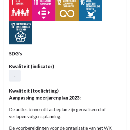
veelzijdig
stad
en
dankzij
uniek
een
vrijetijdsaanbod
veelzijdig
-
en
Actieplannen
uniek
vrijetijdsaanbod
-
SDG's
Actieplannen
-
Kwaliteit (indicator)
AP
-
B2.1:
De
Kwaliteit (toelichting)
stad
Aanpassing meerjarenplan 2023:
organiseert
evenementen
De acties binnen dit actieplan zijn gerealiseerd of
die
verlopen volgens planning.
inspireren
en
De voorbereidingen voor de organisatie van het WK