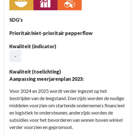
Stimuleren
van
de
SDG's
commerciële
activiteit
Prioritair/niet-prioritair pepperflow
op
Kwaliteit (indicator)
het
grondgebied
-
Kwaliteit (toelichting)
Aanpassing meerjarenplan 2023:
Voor 2024 en 2025 wordt verder ingezet op het
bestrijden van de leegstand. Enerzijds worden de nodige
middelen voorzien om startende ondernemers financieel
en logistiek te ondersteunen, anderzijds worden de
subsidies voor het bevorderen van wonen boven winkel
verder voorzien en gepromoot.