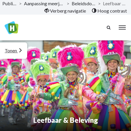
Publicaties
>
Aanpassing meerjarenplan 2023
>
Beleidsdoelstelling
>
Leefbaar & Beleving
Naar hoofdinhoud
Verberg navigatie
Hoog contrast
Tonen
Leefbaar & Beleving