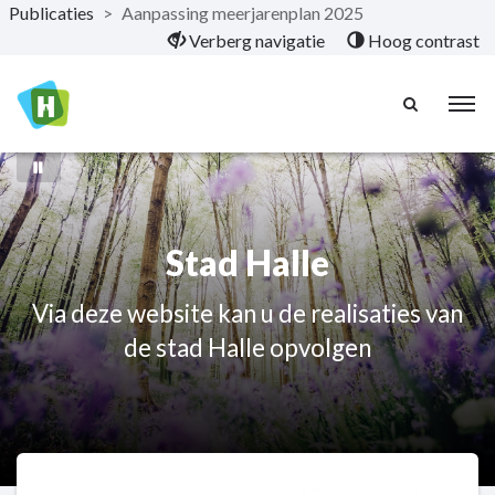
Publicaties
>
Aanpassing meerjarenplan 2025
Naar hoofdinhoud
Verberg navigatie
Hoog contrast
Stad Halle
Via deze website kan u de realisaties van
de stad Halle opvolgen