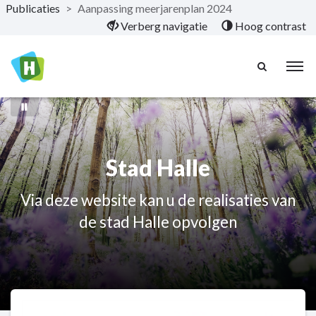
Publicaties
>
Aanpassing meerjarenplan 2024
Naar hoofdinhoud
Verberg navigatie
Hoog contrast
Stad Halle
Via deze website kan u de realisaties van
de stad Halle opvolgen